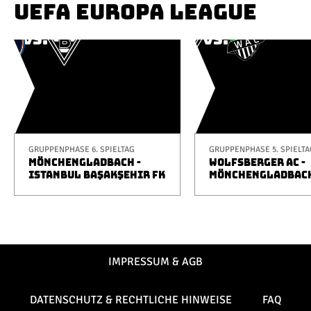
UEFA EUROPA LEAGUE
GRUPPENPHASE 6. SPIELTAG
GRUPPENPHASE 5. SPIELTA
MÖNCHENGLADBACH -
WOLFSBERGER AC -
ISTANBUL BAŞAKŞEHIR FK
MÖNCHENGLADBAC
IMPRESSUM & AGB
DATENSCHUTZ & RECHTLICHE HINWEISE
FAQ