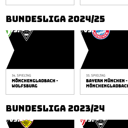
BUNDESLIGA 2024/25
34. SPIELTAG
33. SPIELTAG
MÖNCHENGLADBACH -
BAYERN MÜNCHEN -
WOLFSBURG
MÖNCHENGLADBAC
BUNDESLIGA 2023/24