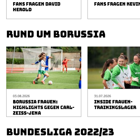
FANS FRAGEN DAVID
FANS FRAGEN KEVI
HEROLD
RUND UM BORUSSIA
03.08.2026
31.07.2026
BORUSSIA FRAUEN:
INSIDE FRAUEN-
HIGHLIGHTS GEGEN CARL-
TRAININGSLAGER
ZEISS-JENA
BUNDESLIGA 2022/23