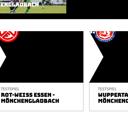
ENGLADBACH
TESTSPIEL
TESTSPIEL
ROT-WEISS ESSEN -
WUPPERTA
MÖNCHENGLADBACH
MÖNCHEN