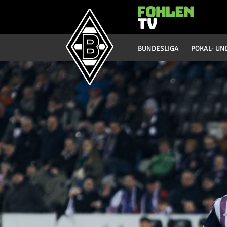
Hauptmenü
BUNDESLIGA
POKAL- UN
Bundesliga
Saison 20/21
Saison 19/20
Saison 18/19
Saison 17/18
Saison 16/17
Saison 15/16
Saison 14/15
Saison 13/14
Saison 12/13
Saison 11/12