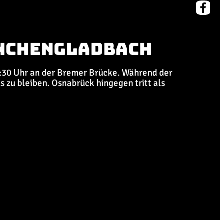
önchengladbach
:30 Uhr an der Bremer Brücke. Während der
 zu bleiben. Osnabrück hingegen tritt als