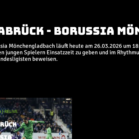
nabrück - Borussia M
ssia Mönchengladbach läuft heute am 26.03.2026 um 18
en jungen Spielern Einsatzzeit zu geben und im Rhythmus
Bundesligisten beweisen.
6
|
RELIVE
RÜCK
SIA