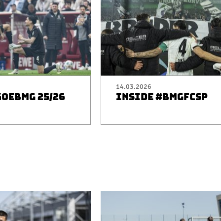
14.03.2026
KOEBMG 25/26
INSIDE #BMGFCSP