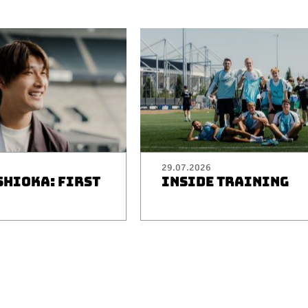
29.07.2026
SHIOKA: FIRST
INSIDE TRAINING