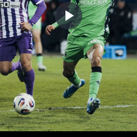
Play
Video