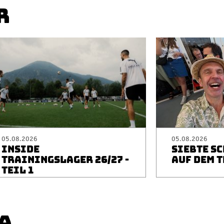
R
05.08.2026
05.08.2026
INSIDE
SIEBTE S
TRAININGSLAGER 26/27 -
AUF DEM 
TEIL 1
A