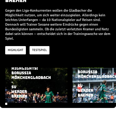
Bremen
Champions League
Europa League
Gegen den Liga-Konkurrenten wollen die Gladbacher die
Testspiele
Möglichkeit nutzen, um sich weiter einzuspielen. Allerdings kein
leichtes Unterfangen -- da 10 Nationalspieler auf Reisen sind.
Dennoch will Trainer Seoane weitere Eindrücke gegen einen
Inside
Bundesligisten sammeln. Ob die zuletzt verletzten Kramer und Netz
dabei sein können -- entscheidet sich in der Trainingswoche vor dem
Spiel.
News
Interviews
HIGHLIGHT
TESTSPIEL
Pressekonferenzen
Rund um Borussia
07.09.2023
|
HIGHLIGHT
Trainingslager
07.09.2023
|
RELIVE
HIGHLIGHTS:
Aktuelle Playlist
Buntes
BORUSSIA
BORUSSIA
MÖNCHENGLADBAC
Historie
MÖNCHENGLADBACH
-
-
English
SV
SV
WERDER
WERDER
BREMEN
BREMEN
Alle Videos