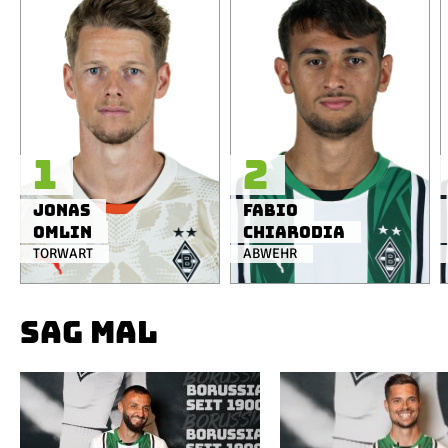
1
2
Jonas
Fabio
Omlin
Chiarodia
TORWART
ABWEHR
SAG MAL