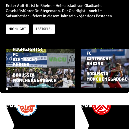
Champions League
Erster Auftritt ist in Rheine - Heimatstadt von Gladbachs
Europa League
Geschäftsführer Dr. Stegemann. Der Oberligist - noch im
Testspiele
Saisonbetrieb - feiert in diesem Jahr sein 75jähriges Bestehen.
HIGHLIGHT
TESTSPIEL
Inside
21.05.2025
|
HIGHLIGHT
News
21.05.2025
|
RELIVE
HIGHLIGHTS:
Aktuelle Playlist
Interviews
FC
FC
Pressekonferenzen
EINTRACHT
EINTRACHT
RHEINE
RHEINE
Rund um Borussia
-
-
Trainingslager
BORUSSIA
BORUSSIA
Buntes
MÖNCHENGLADBAC
MÖNCHENGLADBACH
Historie
English
Alle Videos