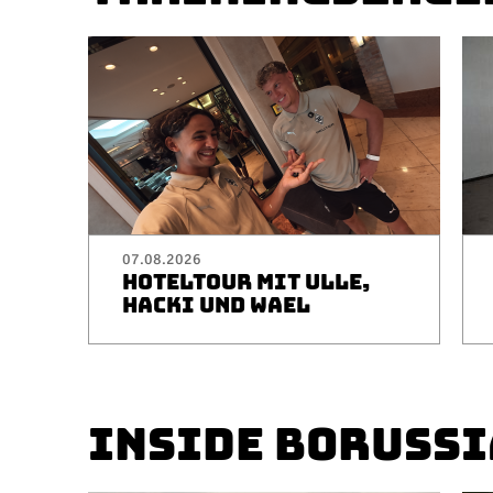
07.08.2026
HOTELTOUR MIT ULLE,
HACKI UND WAEL
INSIDE BORUSSI