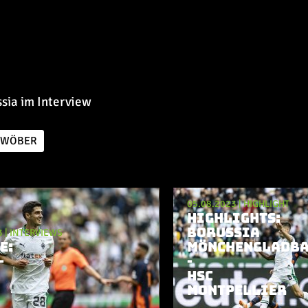
sia im Interview
 WÖBER
05.08.2023
|
HIGHLIGHT
HIGHLIGHTS:
BORUSSIA
3
|
INTERVIEWS
E:
MÖNCHENGLADB
-
-
HSC
MONTPELLIER