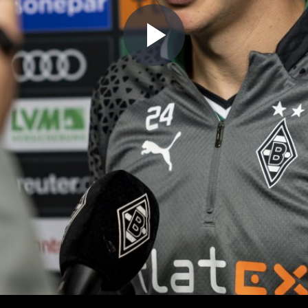
Play
Video