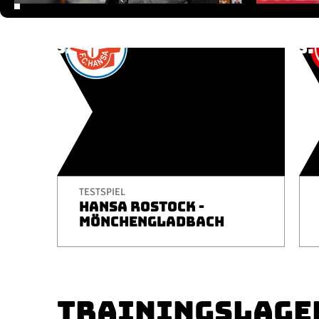
TESTSPIEL
HANSA ROSTOCK -
MÖNCHENGLADBACH
TRAININGSLAGE