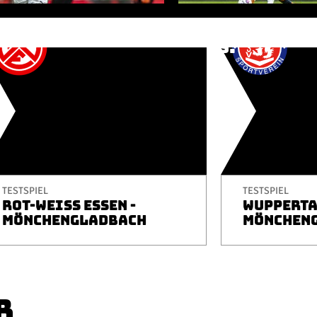
TESTSPIEL
TESTSPIEL
ROT-WEISS ESSEN -
WUPPERTA
MÖNCHENGLADBACH
MÖNCHEN
R