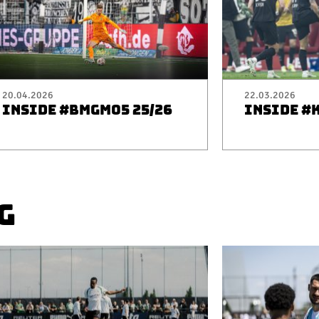
20.04.2026
22.03.2026
INSIDE #BMGM05 25/26
INSIDE #
G