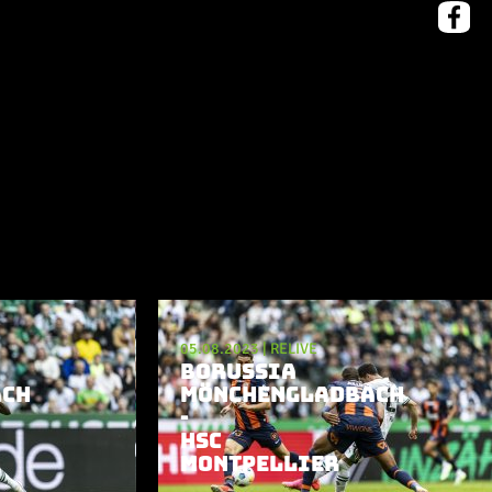
05.08.2023
|
RELIVE
BORUSSIA
ACH
MÖNCHENGLADBACH
-
HSC
MONTPELLIER