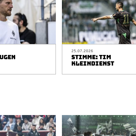
25.07.2026
EUGEN
STIMME: TIM
I
KLEINDIENST