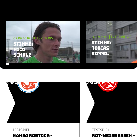
Champions League
Europa League
Testspiele
Aktuelle Playlist
Inside
02.09.2016
|
INTERVIEWS
02.09.2016
|
INTERVIEWS
STIMME:
STIMME:
News
TOBIAS
NICO
SIPPEL
Interviews
SCHULZ
Pressekonferenzen
Rund um Borussia
Trainingslager
Buntes
Historie
English
Alle Videos
TESTSPIEL
TESTSPIEL
HANSA ROSTOCK -
ROT-WEISS ESSEN -