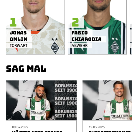
1
2
Jonas
Fabio
Omlin
Chiarodia
TORWART
ABWEHR
SAG MAL
09.04.2025
19.03.2025