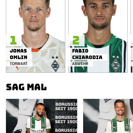
1
2
Jonas
Fabio
Omlin
Chiarodia
TORWART
ABWEHR
SAG MAL