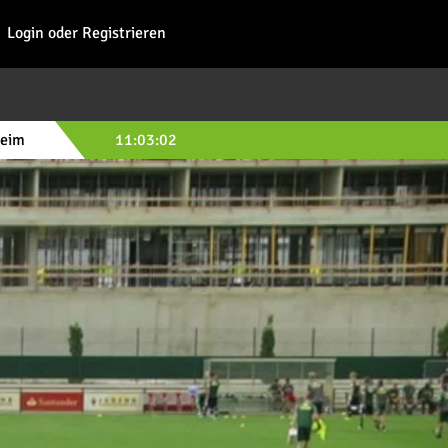
Fohl
Login oder Registrieren
heim
11:02:59