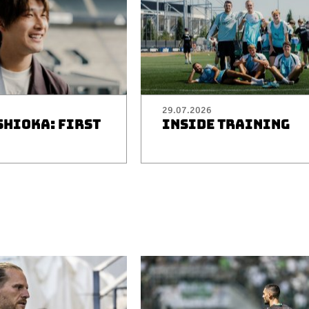
29.07.2026
SHIOKA: FIRST
INSIDE TRAINING