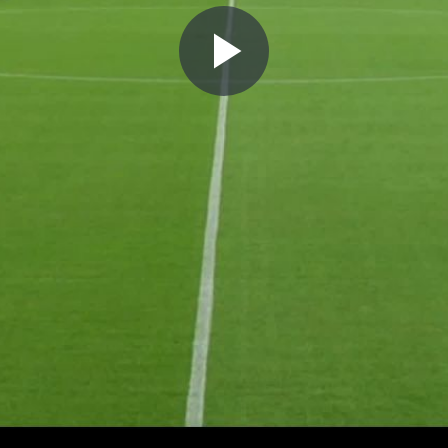
Play
Video