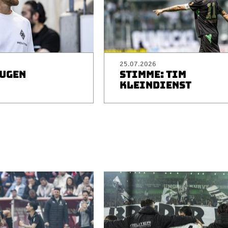
25.07.2026
EUGEN
STIMME: TIM
I
KLEINDIENST