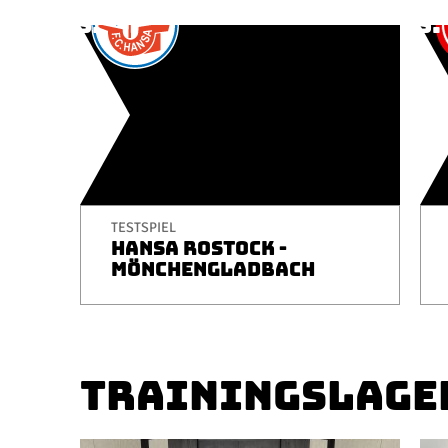
TESTSPIEL
HANSA ROSTOCK -
MÖNCHENGLADBACH
TRAININGSLAGE