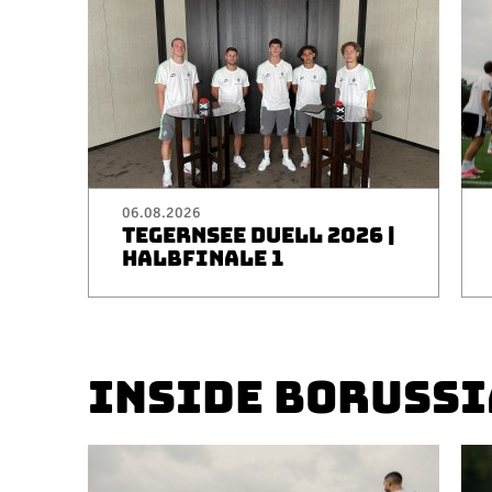
06.08.2026
TEGERNSEE DUELL 2026 |
HALBFINALE 1
INSIDE BORUSSI