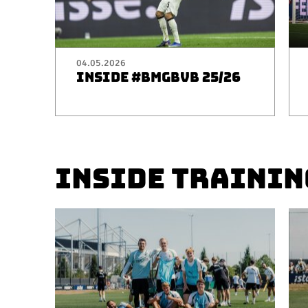
04.05.2026
INSIDE #BMGBVB 25/26
INSIDE TRAININ