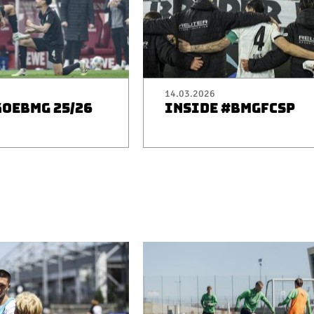
14.03.2026
KOEBMG 25/26
INSIDE #BMGFCSP