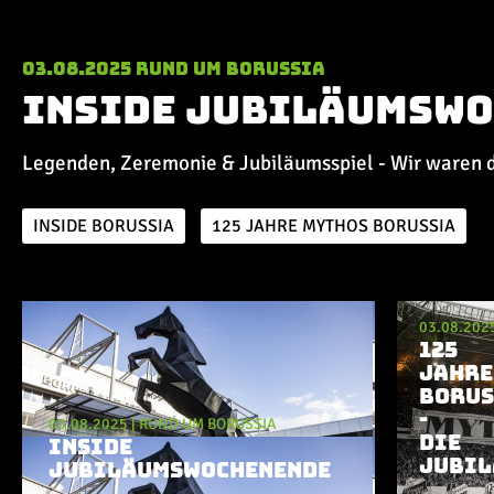
03.08.2025
Rund um Borussia
Inside Jubiläumsw
Legenden, Zeremonie & Jubiläumsspiel - Wir waren 
INSIDE BORUSSIA
125 JAHRE MYTHOS BORUSSIA
Aktuelle Playlist
03.08.202
125
JAHRE
BORUS
-
03.08.2025
|
RUND UM BORUSSIA
DIE
INSIDE
JUBIL
JUBILÄUMSWOCHENENDE