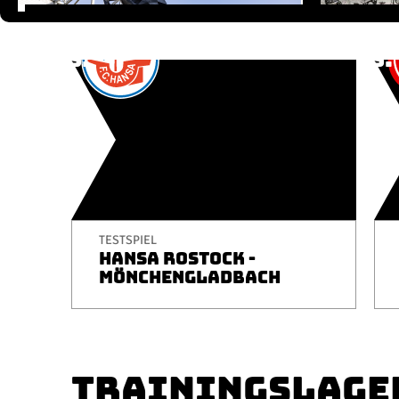
TESTSPIEL
HANSA ROSTOCK -
MÖNCHENGLADBACH
TRAININGSLAGE