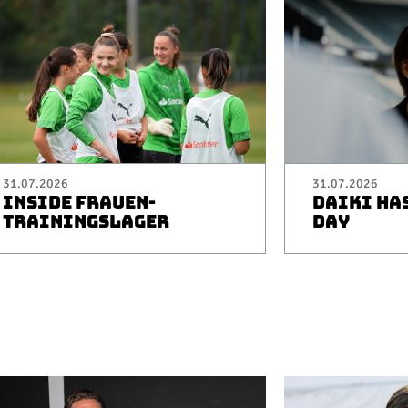
31.07.2026
31.07.2026
INSIDE FRAUEN-
DAIKI HA
TRAININGSLAGER
DAY