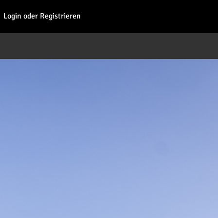
Fohl
Login oder Registrieren