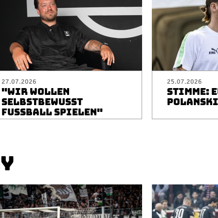
27.07.2026
25.07.2026
"WIR WOLLEN
STIMME: 
SELBSTBEWUSST
POLANSK
FUSSBALL SPIELEN"
AY