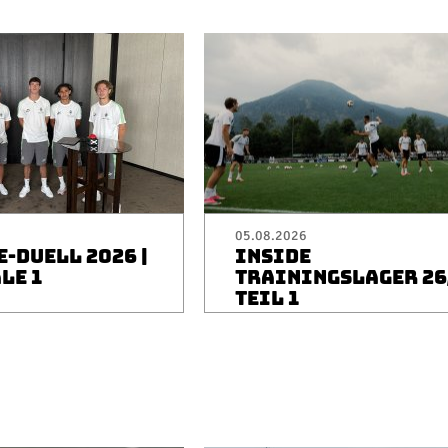
05.08.2026
-DUELL 2026 |
INSIDE
LE 1
TRAININGSLAGER 26/
TEIL 1