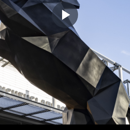
Play
Video