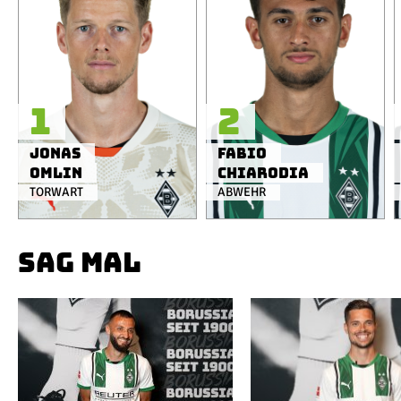
1
2
Jonas
Fabio
Omlin
Chiarodia
TORWART
ABWEHR
SAG MAL