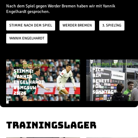
Champions League
Nach dem Spiel gegen Werder Bremen haben wir mit Yannik
Europa League
Engelhardt gesprochen.
Testspiele
STIMME NACH DEM SPIEL
WERDER BREMEN
3. SPIELTAG
Inside
YANNIK ENGELHARDT
News
Interviews
Aktuelle Playlist
Pressekonferenzen
10.09.2025
|
INTERVIEWS
14.09.2025
|
INTERVIEWS
Rund um Borussia
"ICH
STIMME:
BIN
YANNIK
Trainingslager
BEREIT
ENGELHARDT
Buntes
FÜR
#BMGSVW
Historie
SONNTAG"
25/26
English
Alle Videos
TRAININGSLAGER