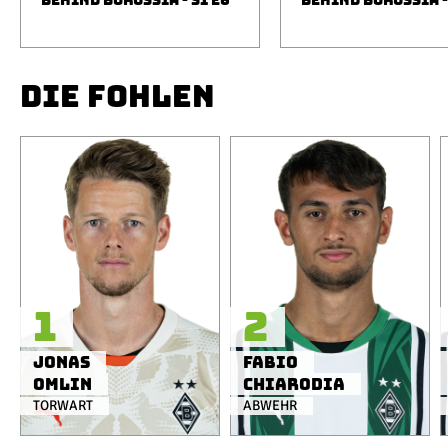
BEHIND BORUSSIA - S1 E6
BEHIND BORUSSIA -
DIE FOHLEN
1
2
Jonas
Fabio
Omlin
Chiarodia
TORWART
ABWEHR