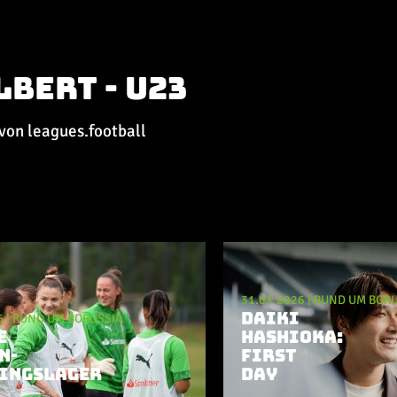
bert - U23
 von leagues.football
31.07.2026
|
RUND UM BORU
DAIKI
6
|
RUND UM BORUSSIA
E
HASHIOKA:
N-
FIRST
INGSLAGER
DAY