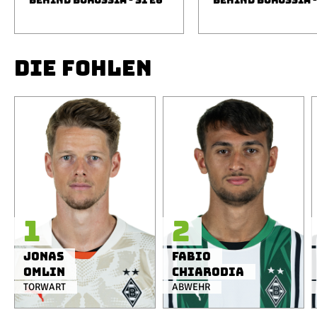
BEHIND BORUSSIA - S1 E6
BEHIND BORUSSIA -
DIE FOHLEN
1
2
Jonas
Fabio
Omlin
Chiarodia
TORWART
ABWEHR